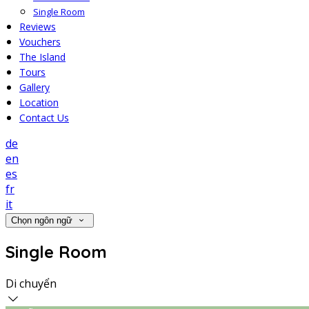
Single Room
Reviews
Vouchers
The Island
Tours
Gallery
Location
Contact Us
de
en
es
fr
it
Chọn ngôn ngữ
Single Room
Di chuyển