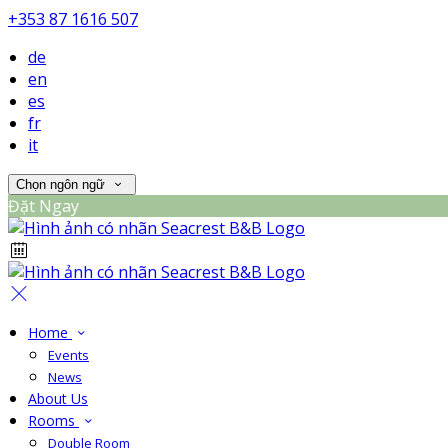
+353 87 1616 507
de
en
es
fr
it
Chọn ngôn ngữ
Đặt Ngay
Home
Events
News
About Us
Rooms
Double Room