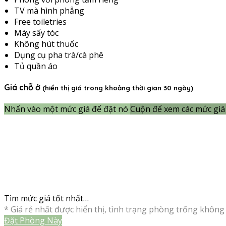
TV mà hình phẳng
Free toiletries
Máy sấy tóc
Không hút thuốc
Dụng cụ pha trà/cà phê
Tủ quần áo
Giá chỗ ở
(hiển thị giá trong khoảng thời gian 30 ngày)
Nhấn vào một mức giá để đặt nó
Cuộn để xem các mức giá 
Tìm mức giá tốt nhất…
* Giá rẻ nhất được hiển thị, tình trạng phòng trống không 
Đặt Phòng Này