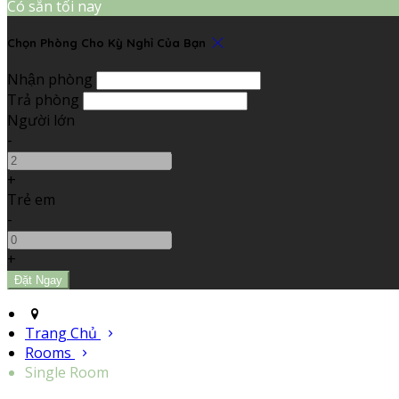
Có sẵn tối nay
Chọn Phòng Cho Kỳ Nghỉ Của Bạn
Nhận phòng
Trả phòng
Người lớn
-
+
Trẻ em
-
+
Trang Chủ
Rooms
Single Room