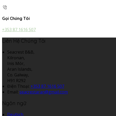
Gọi Chúng Tôi
+353 87 1616 507
Liên Hệ Chúng Tôi
Seacrest B&B,
Kilronan,
Inis Mór,
Aran Islands,
Co. Galway,
H91 R292
Điện Thoại
:
+353 87 1616 507
Email:
seacrestaran@gmail.com
Ngôn ngữ
Deutsch