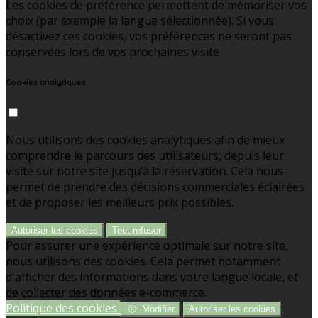
Les cookies de préférence permettent de mémoriser vos
choix (par exemple la langue sélectionnée). Si vous
désactivez ces cookies, vos préférences ne seront pas
conservées lors de vos prochaines visite
Cookies analytiques
Nous utilisons des cookies analytiques afin de mieux
comprendre le parcours des utilisateurs, depuis leur
visite sur notre site jusqu’à la réservation. Cela nous
permet de prendre des décisions commerciales éclairées
et de proposer les meilleurs prix possibles.
Autoriser les cookies
Tout refuser
Pour assurer une expérience optimale sur notre site,
nous utilisons des cookies. Cela permet notamment
d'afficher des informations dans votre langue locale, et
de collecter des données e-commerce.
Politique des cookies
Modifier
Autoriser les cookies