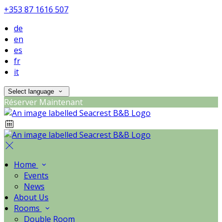
+353 87 1616 507
de
en
es
fr
it
Select language
Réserver Maintenant
Home
Events
News
About Us
Rooms
Double Room