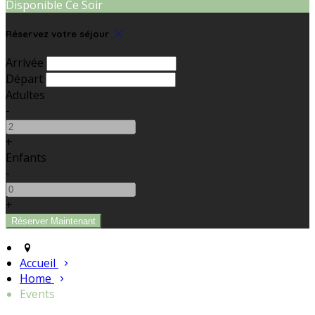
Disponible Ce Soir
Réservez votre séjour
Arrivée
Départ
Adultes
-
+
Enfants
-
+
Accueil
Home
Events