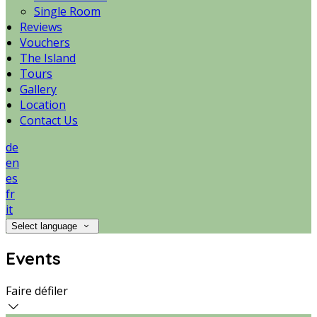
Single Room
Reviews
Vouchers
The Island
Tours
Gallery
Location
Contact Us
de
en
es
fr
it
Select language
Events
Faire défiler