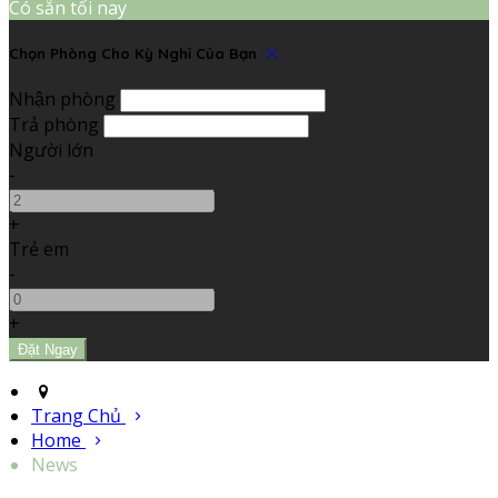
Có sẵn tối nay
Chọn Phòng Cho Kỳ Nghỉ Của Bạn
Nhận phòng
Trả phòng
Người lớn
-
+
Trẻ em
-
+
Trang Chủ
Home
News