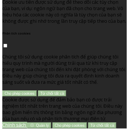
Cookie ưu tiên được sử dụng để theo dõi các tùy chọn
của bạn, ví dụ: ngôn ngữ bạn đã chọn cho trang web. Vô
hiệu hóa các cookie này có nghĩa là tùy chọn của bạn sẽ
không được ghi nhớ trong lần truy cập tiếp theo của bạn.
Phân tích cookies
Chúng tôi sử dụng cookie phân tích để giúp chúng tôi
hiểu quy trình mà người dùng trải qua từ khi truy cập
trang web của chúng tôi đến khi đặt phòng với chúng tôi.
Điều này giúp chúng tôi đưa ra quyết định kinh doanh
sáng suốt và đưa ra mức giá tốt nhất có thể.
Cho phép cookies
Từ chối tất cả
Cookie được sử dụng để đảm bảo bạn có được trải
nghiệm tốt nhất trên trang web của chúng tôi. Điều này
bao gồm hiển thị thông tin bằng ngôn ngữ địa phương
của bạn nếu có và phân tích thương mại điện tử.
Chính sách
Quản lý
Cho phép cookies
Từ chối tất cả