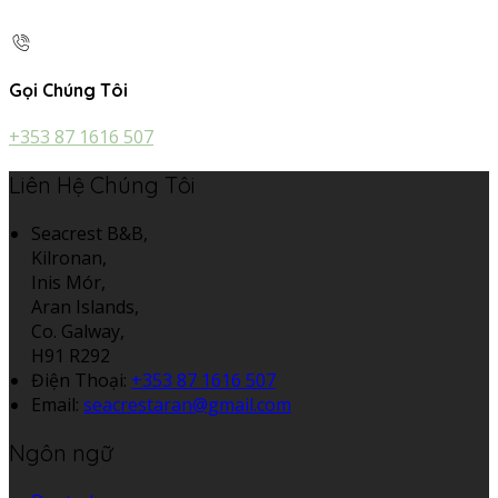
Gọi Chúng Tôi
+353 87 1616 507
Liên Hệ Chúng Tôi
Seacrest B&B,
Kilronan,
Inis Mór,
Aran Islands,
Co. Galway,
H91 R292
Điện Thoại
:
+353 87 1616 507
Email:
seacrestaran@gmail.com
Ngôn ngữ