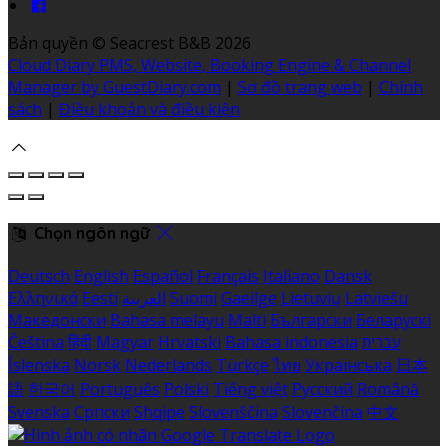
Bản quyền
©
Seacrest B&B 2026
Cloud Diary PMS, Website, Booking Engine & Channel
Manager by GuestDiary.com
|
Sơ đồ trang web
|
Chính
sách
|
Điều khoản và điều kiện
Chọn ngôn ngữ
Deutsch
English
Español
Français
Italiano
Dansk
Ελληνικά
Eesti
العربية
Suomi
Gaeilge
Lietuvių
Latviešu
Македонски
Bahasa melayu
Malti
Български
Беларускі
Čeština
हिंदी
Magyar
Hrvatski
Bahasa indonesia
עברית
Íslenska
Norsk
Nederlands
Türkçe
ไทย
Українська
日本
語
한국어
Português
Polski
Tiếng việt
Русский
Română
Svenska
Српски
Shqipe
Slovenščina
Slovenčina
中文